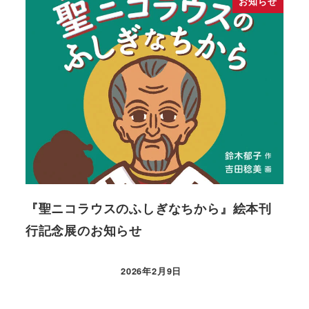
お知らせ
『聖ニコラウスのふしぎなちから』絵本刊
吉
行記念展のお知らせ
お
2026年2月9日