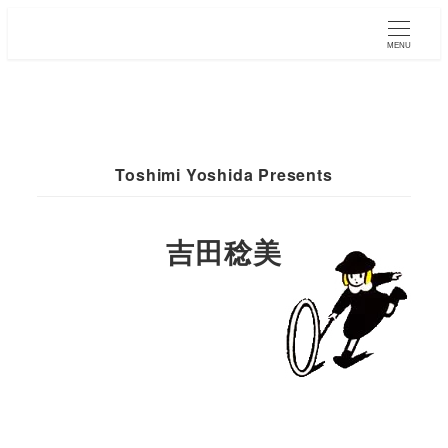
MENU
Toshimi Yoshida Presents
吉田稔美