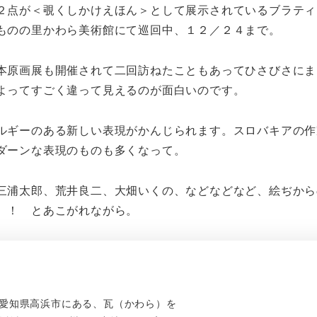
２点が＜覗くしかけえほん＞として展示されているブラティ
ものの里かわら美術館にて巡回中、１２／２４まで。
本原画展も開催されて二回訪ねたこともあってひさびさにま
よってすごく違って見えるのが面白いのです。
ルギーのある新しい表現がかんじられます。スロバキアの作
ダーンな表現のものも多くなって。
三浦太郎、荒井良二、大畑いくの、などなどなど、絵ぢから
。！ とあこがれながら。
、愛知県高浜市にある、瓦（かわら）を