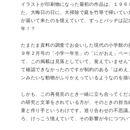
イラストが印刷物になった最初の作品は、１９６
た。大晦日の日に、大掃除で庭を竹箒で掃いてい
が届いて来たのを憶えていて、ずっとバッヂは
年！？
たまたま資料の調査でお会いした現代の小学館の
９年２月号の「小学一年生」の「にがおえ」ペー
て、この掲載は見落としていて、覚えていません
て確認できなかったのですが制約のある「はめえ
ンみたいな動物がふりかえっているようなのを描
しかも、この再発見のとき一緒に立ち合ってくだ
の研究と文筆をされている方が、そのときの担当
童と作り手というわけです。巡り合わせの不思議
ろ、けっこう憶えていて、その影響が今につづい