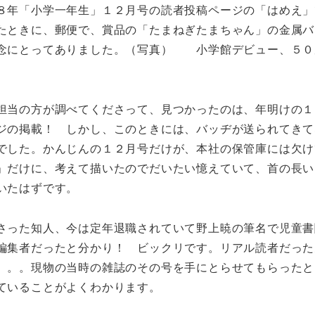
８年「小学一年生」１２月号の読者投稿ページの「はめえ」
たときに、郵便で、賞品の「たまねぎたまちゃん」の金属バ
記念にとってありました。（写真） 小学館デビュー、５０
担当の方が調べてくださって、見つかったのは、年明けの１
ジの掲載！ しかし、このときには、バッヂが送られてきて
でした。かんじんの１２月号だけが、本社の保管庫には欠け
」だけに、考えて描いたのでだいたい憶えていて、首の長い
いたはずです。
さった知人、今は定年退職されていて野上暁の筆名で児童書
編集者だったと分かり！ ビックリです。リアル読者だった
。。。現物の当時の雑誌のその号を手にとらせてもらったと
ていることがよくわかります。