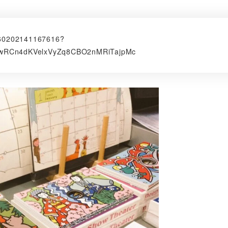
7760202141167616?
wRCn4dKVelxVyZq8CBO2nMRiTajpMc