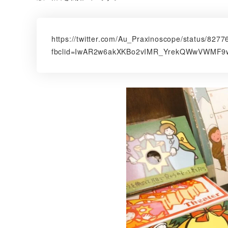
https://twitter.com/Au_Praxinoscope/status/82
fbclid=IwAR2w6akXKBo2vIMR_YrekQWwVWMF9