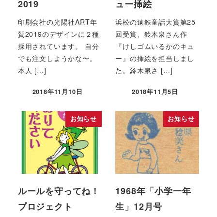
2019
ュー挿絵
印刷会社の光陽社ART年
浜松の遠鉄童話大賞第25
賀2019のデザインに２種
回受賞、鈴木泉さん作
採用されています。 自分
『けしゴムいるかのキュ
でも注文しようかな〜。
ー』の挿絵を担当しまし
本人 […]
た。鈴木泉さ […]
2018年11月10日
2018年11月5日
お知らせ
お知らせ
ルールを守ってね！
1968年「小学一年
プロジェクト
生」12月号