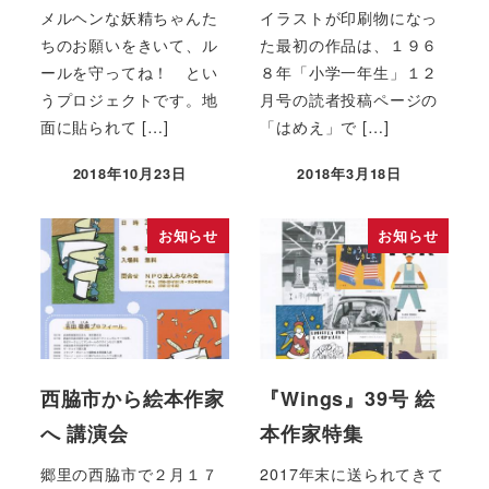
メルヘンな妖精ちゃんた
イラストが印刷物になっ
ちのお願いをきいて、ル
た最初の作品は、１９６
ールを守ってね！ とい
８年「小学一年生」１２
うプロジェクトです。地
月号の読者投稿ページの
面に貼られて […]
「はめえ」で […]
2018年10月23日
2018年3月18日
お知らせ
お知らせ
西脇市から絵本作家
『Wings』39号 絵
へ 講演会
本作家特集
郷里の西脇市で２月１７
2017年末に送られてきて